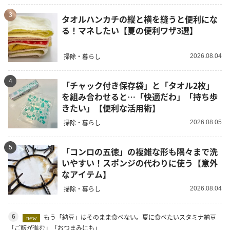
3
タオルハンカチの縦と横を縫うと便利にな
る！マネしたい【夏の便利ワザ3選】
掃除・暮らし
2026.08.04
4
「チャック付き保存袋」と「タオル2枚」
を組み合わせると…「快適だわ」「持ち歩
きたい」【便利な活用術】
掃除・暮らし
2026.08.05
5
「コンロの五徳」の複雑な形も隅々まで洗
いやすい！スポンジの代わりに使う【意外
なアイテム】
掃除・暮らし
2026.08.04
もう「納豆」はそのまま食べない。夏に食べたいスタミナ納豆
6
new
「ご飯が進む」「おつまみにも」