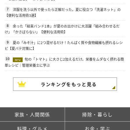
洋服を洗う以外で使ったら正解だった。夏に役立つ「洗濯ネット」の
7
【便利な活用術3選】
余った「結束バンド1本」が夏のお出かけに大活躍「組み合わせるだ
8
け」「かさばらない」【便利な活用術】
夏の「みそ汁」に2つ混ぜるだけ！たんぱく質や食物繊維も摂れるレシ
9
ピ【夏バテ対策に】
旬の「トマト」に大さじ2加えるだけ。栄養をムダなく摂れる簡
10
new
単レシピ｜管理栄養士に学ぶ
ランキングをもっと見る
家族・人間関係
掃除・暮らし
料理・グルメ
お金・学ぶ