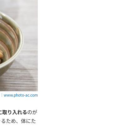
www.photo-ac.com
に取り入れる
のが
きるため、体にた