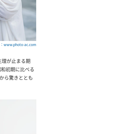
www.photo-ac.com
生理が止まる期
昭和初期に比べる
から驚きととも