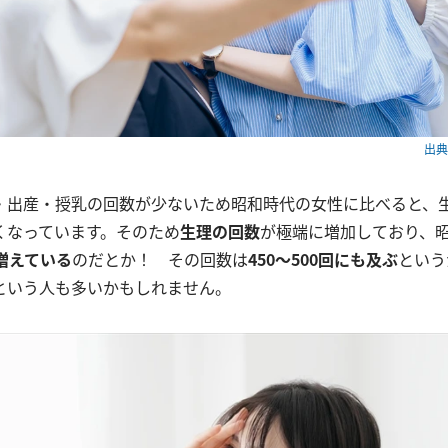
出典：
・出産・授乳の回数が少ないため昭和時代の女性に比べると、
くなっています。そのため
生理の回数
が極端に増加しており、
増えている
のだとか！ その回数は
450～500回にも及ぶ
という
という人も多いかもしれません。