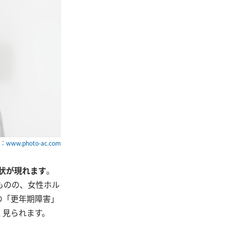
www.photo-ac.com
状
が現れます
。
ものの、女性ホル
の「更年期障害」
く見られます。