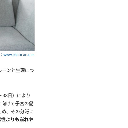
www.photo-ac.com
ルモンと生理につ
38日）により
に向けて子宮の働
ため、その分泌に
男性よりも崩れや