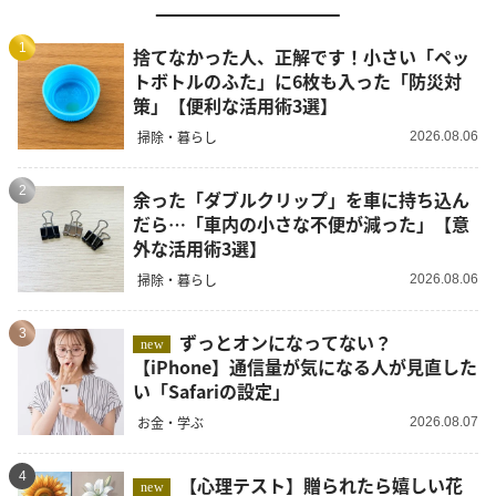
1
捨てなかった人、正解です！小さい「ペッ
トボトルのふた」に6枚も入った「防災対
策」【便利な活用術3選】
掃除・暮らし
2026.08.06
2
余った「ダブルクリップ」を車に持ち込ん
だら…「車内の小さな不便が減った」【意
外な活用術3選】
掃除・暮らし
2026.08.06
3
ずっとオンになってない？
new
【iPhone】通信量が気になる人が見直した
い「Safariの設定」
お金・学ぶ
2026.08.07
4
【心理テスト】贈られたら嬉しい花
new