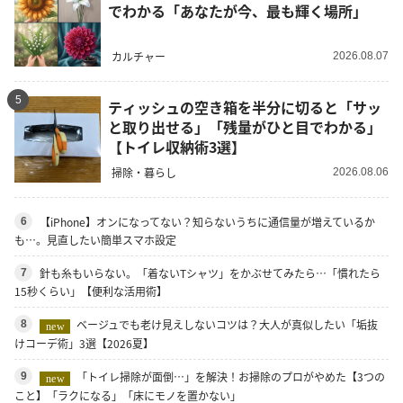
でわかる「あなたが今、最も輝く場所」
カルチャー
2026.08.07
5
ティッシュの空き箱を半分に切ると「サッ
と取り出せる」「残量がひと目でわかる」
【トイレ収納術3選】
掃除・暮らし
2026.08.06
【iPhone】オンになってない？知らないうちに通信量が増えているか
6
も…。見直したい簡単スマホ設定
針も糸もいらない。「着ないTシャツ」をかぶせてみたら…「慣れたら
7
15秒くらい」【便利な活用術】
ベージュでも老け見えしないコツは？大人が真似したい「垢抜
8
new
けコーデ術」3選【2026夏】
「トイレ掃除が面倒…」を解決！お掃除のプロがやめた【3つの
9
new
こと】「ラクになる」「床にモノを置かない」