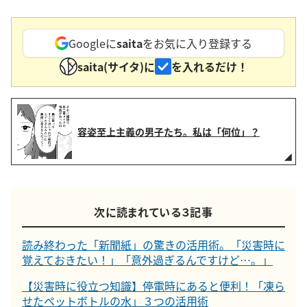
Googleに
saita
をお気に入り登録する
saita(サイタ)に
を入れるだけ！
容姿至上主義の男子たち。私は「何位」？
次に読まれている３記事
読み終わった「新聞紙」の驚きの活用術。「災害時に
覚えておきたい！」「意外過ぎるんですけど…。」
【災害時に役立つ知識】停電時にあると便利！「凍ら
せたペットボトルの水」３つの活用術