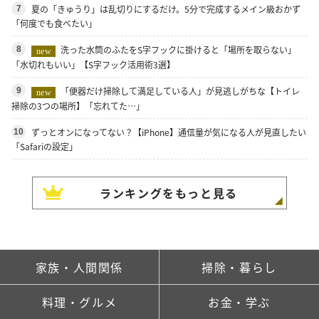
夏の「きゅうり」は乱切りにするだけ。5分で完成するメイン級おかず
7
「何度でも食べたい」
洗った水筒のふたをS字フックに掛けると「場所を取らない」
8
new
「水切れもいい」【S字フック活用術3選】
「便器だけ掃除して満足している人」が見逃しがちな【トイレ
9
new
掃除の3つの場所】「忘れてた…」
ずっとオンになってない？【iPhone】通信量が気になる人が見直したい
10
「Safariの設定」
ランキングをもっと見る
家族・人間関係
掃除・暮らし
料理・グルメ
お金・学ぶ