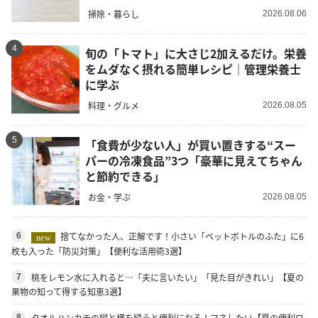
掃除・暮らし
2026.08.06
4
旬の「トマト」に大さじ2加えるだけ。栄養
をムダなく摂れる簡単レシピ｜管理栄養士
に学ぶ
料理・グルメ
2026.08.05
5
「食費が少ない人」が買い置きする“スー
パーの冷凍食品”3つ「豪華に見えてちゃん
と節約できる」
お金・学ぶ
2026.08.05
捨てなかった人、正解です！小さい「ペットボトルのふた」に6
6
new
枚も入った「防災対策」【便利な活用術3選】
桃をレモン水に入れると…「夫に言いたい」「見た目がきれい」【夏の
7
果物の知って得する知恵3選】
タオルハンカチの縦と横を縫うと便利になる！マネしたい【夏の便利ワ
8