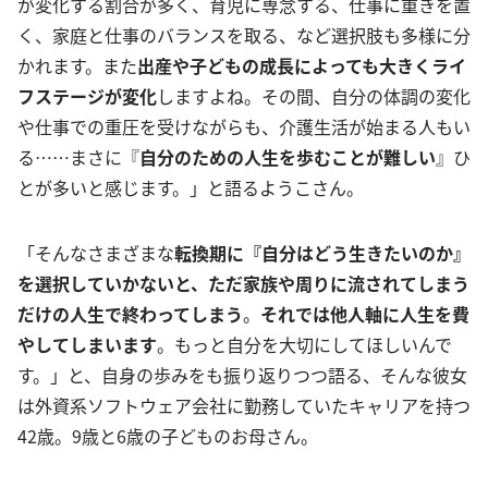
が変化する割合が多く、育児に専念する、仕事に重きを置
く、家庭と仕事のバランスを取る、など選択肢も多様に分
かれます。また
出産や子どもの成長によっても大きくライ
フステージが変化
しますよね。その間、自分の体調の変化
や仕事での重圧を受けながらも、介護生活が始まる人もい
る……まさに『
自分のための人生を歩むことが難しい
』ひ
とが多いと感じます。」と語るようこさん。
「そんなさまざまな
転換期に『自分はどう生きたいのか』
を選択していかないと、ただ家族や周りに流されてしまう
だけの人生で終わってしまう
。
それでは他人軸に人生を費
やしてしまいます
。もっと自分を大切にしてほしいんで
す。」と、自身の歩みをも振り返りつつ語る、そんな彼女
は外資系ソフトウェア会社に勤務していたキャリアを持つ
42歳。9歳と6歳の子どものお母さん。