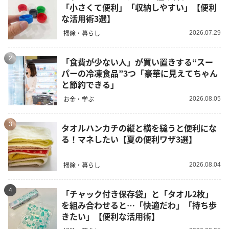
「小さくて便利」「収納しやすい」【便利
な活用術3選】
掃除・暮らし
2026.07.29
2
「食費が少ない人」が買い置きする“スー
パーの冷凍食品”3つ「豪華に見えてちゃん
と節約できる」
お金・学ぶ
2026.08.05
3
タオルハンカチの縦と横を縫うと便利にな
る！マネしたい【夏の便利ワザ3選】
掃除・暮らし
2026.08.04
4
「チャック付き保存袋」と「タオル2枚」
を組み合わせると…「快適だわ」「持ち歩
きたい」【便利な活用術】