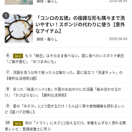
掃除・暮らし
2026.08.05
5
「コンロの五徳」の複雑な形も隅々まで洗
いやすい！スポンジの代わりに使う【意外
なアイテム】
掃除・暮らし
2026.08.04
もう「納豆」はそのまま食べない。夏に食べたいスタミナ納豆
6
new
「ご飯が進む」「おつまみにも」
洋服を洗う以外で使ったら正解だった。夏に役立つ「洗濯ネット」の
7
【便利な活用術3選】
余った「結束バンド1本」が夏のお出かけに大活躍「組み合わせるだ
8
け」「かさばらない」【便利な活用術】
夏の「みそ汁」に2つ混ぜるだけ！たんぱく質や食物繊維も摂れるレシ
9
ピ【夏バテ対策に】
旬の「トマト」に大さじ2加えるだけ。栄養をムダなく摂れる簡
10
new
単レシピ｜管理栄養士に学ぶ