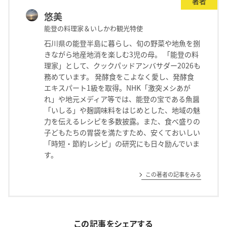
著者
悠美
能登の料理家＆いしかわ観光特使
石川県の能登半島に暮らし、旬の野菜や地魚を捌
きながら地産地消を楽しむ3児の母。 「能登の料
理家」として、クックパッドアンバサダー2026も
務めています。 発酵食をこよなく愛し、発酵食
エキスパート1級を取得。NHK「激突メシあが
れ」や地元メディア等では、能登の宝である魚醤
「いしる」や麹調味料をはじめとした、地域の魅
力を伝えるレシピを多数披露。また、食べ盛りの
子どもたちの胃袋を満たすため、安くておいしい
「時短・節約レシピ」の研究にも日々励んでいま
す。
この著者の記事をみる
この記事をシェアする