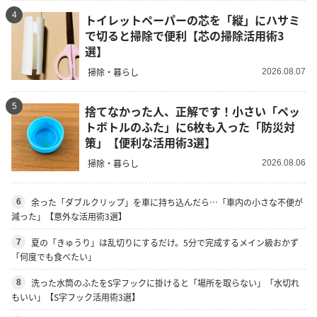
4
トイレットペーパーの芯を「縦」にハサミ
で切ると掃除で便利【芯の掃除活用術3
選】
掃除・暮らし
2026.08.07
5
捨てなかった人、正解です！小さい「ペッ
トボトルのふた」に6枚も入った「防災対
策」【便利な活用術3選】
掃除・暮らし
2026.08.06
余った「ダブルクリップ」を車に持ち込んだら…「車内の小さな不便が
6
減った」【意外な活用術3選】
夏の「きゅうり」は乱切りにするだけ。5分で完成するメイン級おかず
7
「何度でも食べたい」
洗った水筒のふたをS字フックに掛けると「場所を取らない」「水切れ
8
もいい」【S字フック活用術3選】