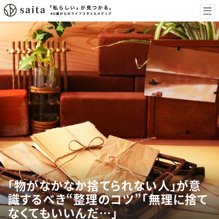
「物がなかなか捨てられない人」が意
識するべき“整理のコツ”「無理に捨て
なくてもいいんだ…」