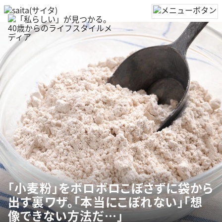
「小麦粉」をボロボロこぼさずに袋から
出す裏ワザ。「本当にこぼれない」「想
像できない方法だ…」