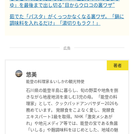
ゆ」を最後まで出し切る“目からウロコの裏ワザ”
茹でた「パスタ」がくっつかなくなる裏ワザ。「鍋に
調味料を入れるだけ」「湯切りもラク！」
広告
著者
悠美
能登の料理家＆いしかわ観光特使
石川県の能登半島に暮らし、旬の野菜や地魚を捌
きながら地産地消を楽しむ3児の母。 「能登の料
理家」として、クックパッドアンバサダー2026も
務めています。 発酵食をこよなく愛し、発酵食
エキスパート1級を取得。NHK「激突メシあが
れ」や地元メディア等では、能登の宝である魚醤
「いしる」や麹調味料をはじめとした、地域の魅