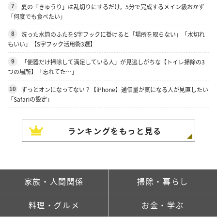
夏の「きゅうり」は乱切りにするだけ。5分で完成するメイン級おかず
7
「何度でも食べたい」
洗った水筒のふたをS字フックに掛けると「場所を取らない」「水切れ
8
もいい」【S字フック活用術3選】
「便器だけ掃除して満足している人」が見逃しがちな【トイレ掃除の3
9
つの場所】「忘れてた…」
ずっとオンになってない？【iPhone】通信量が気になる人が見直したい
10
「Safariの設定」
ランキングをもっと見る
家族・人間関係
掃除・暮らし
料理・グルメ
お金・学ぶ