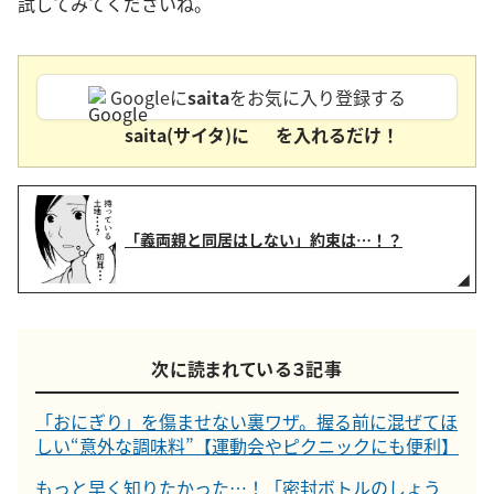
試してみてくださいね。
Googleに
saita
をお気に入り登録する
saita(サイタ)に
を入れるだけ！
「義両親と同居はしない」約束は…！？
次に読まれている３記事
「おにぎり」を傷ませない裏ワザ。握る前に混ぜてほ
しい“意外な調味料”【運動会やピクニックにも便利】
もっと早く知りたかった…！「密封ボトルのしょう