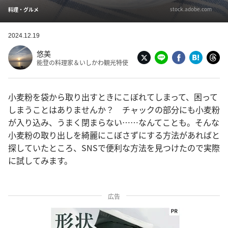
stock.adobe.com
料理・グルメ
2024.12.19
悠美
能登の料理家＆いしかわ観光特使
小麦粉を袋から取り出すときにこぼれてしまって、困って
しまうことはありませんか？ チャックの部分にも小麦粉
が入り込み、うまく閉まらない……なんてことも。そんな
小麦粉の取り出しを綺麗にこぼさずにする方法があればと
探していたところ、SNSで便利な方法を見つけたので実際
に試してみます。
広告