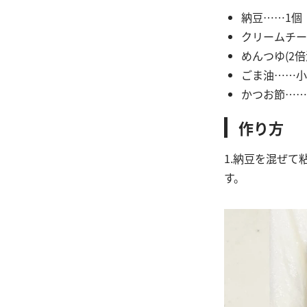
納豆……1個
クリームチー
めんつゆ(2
ごま油……小
かつお節……
作り方
1.納豆を混ぜ
す。