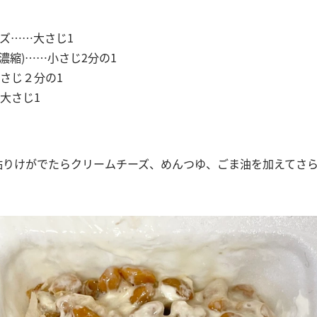
ズ……大さじ1
倍濃縮)……小さじ2分の1
さじ２分の1
大さじ1
て粘りけがでたらクリームチーズ、めんつゆ、ごま油を加えてさ