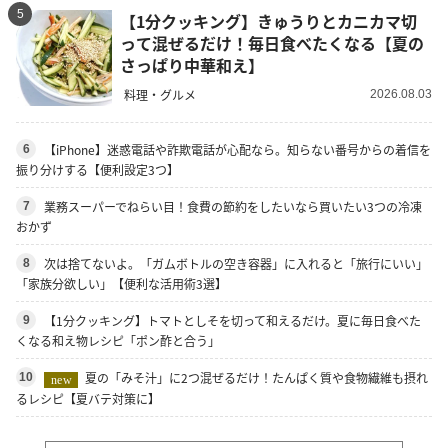
5
【1分クッキング】きゅうりとカニカマ切
って混ぜるだけ！毎日食べたくなる【夏の
さっぱり中華和え】
料理・グルメ
2026.08.03
【iPhone】迷惑電話や詐欺電話が心配なら。知らない番号からの着信を
6
振り分けする【便利設定3つ】
業務スーパーでねらい目！食費の節約をしたいなら買いたい3つの冷凍
7
おかず
次は捨てないよ。「ガムボトルの空き容器」に入れると「旅行にいい」
8
「家族分欲しい」【便利な活用術3選】
【1分クッキング】トマトとしそを切って和えるだけ。夏に毎日食べた
9
くなる和え物レシピ「ポン酢と合う」
夏の「みそ汁」に2つ混ぜるだけ！たんぱく質や食物繊維も摂れ
10
new
るレシピ【夏バテ対策に】