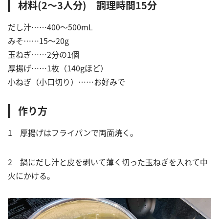
材料(2〜3人分) 調理時間15分
だし汁……400〜500mL
みそ……15〜20g
玉ねぎ……2分の1個
厚揚げ……1枚（140gほど）
小ねぎ（小口切り）……お好みで
作り方
1 厚揚げはフライパンで両面焼く。
2 鍋にだし汁と皮を剥いて薄く切った玉ねぎを入れて中
火にかける。