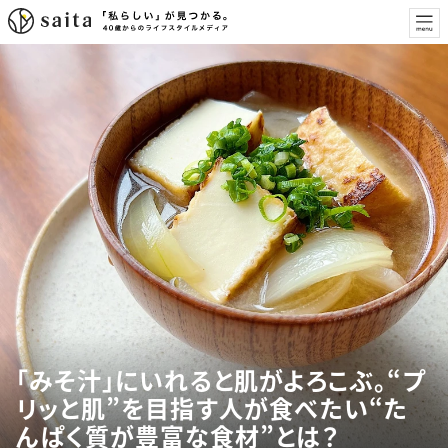
「みそ汁」にいれると肌がよろこぶ。“プ
リッと肌”を目指す人が食べたい“た
んぱく質が豊富な食材”とは？