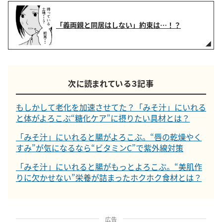
「義両親と同居はしない」約束は…！？
次に読まれている３記事
もしかして老化を加速させてた？「みそ汁」にいれる
と体がよろこぶ“糖化ケア”に摂りたい具材とは？
「みそ汁」にいれると腸がよろこぶ。“唇の乾燥やく
すみ”が気になるなら“ビタミンC”で紫外線対策
「みそ汁」にいれると腸がもっとよろこぶ。“美肌作
りに欠かせない”栄養が詰まったホクホク食材とは？
広告