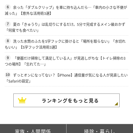
余った「ダブルクリップ」を車に持ち込んだら…「車内の小さな不便が
6
減った」【意外な活用術3選】
夏の「きゅうり」は乱切りにするだけ。5分で完成するメイン級おかず
7
「何度でも食べたい」
洗った水筒のふたをS字フックに掛けると「場所を取らない」「水切れ
8
もいい」【S字フック活用術3選】
「便器だけ掃除して満足している人」が見逃しがちな【トイレ掃除の3
9
つの場所】「忘れてた…」
ずっとオンになってない？【iPhone】通信量が気になる人が見直したい
10
「Safariの設定」
ランキングをもっと見る
家族・人間関係
掃除・暮らし