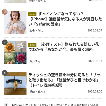
掃除・暮らし
2026.08.06
3
ずっとオンになってない？
new
【iPhone】通信量が気になる人が見直した
い「Safariの設定」
お金・学ぶ
2026.08.07
4
【心理テスト】贈られたら嬉しい花
new
でわかる「あなたが今、最も輝く場所」
カルチャー
2026.08.07
5
ティッシュの空き箱を半分に切ると「サッ
と取り出せる」「残量がひと目でわかる」
【トイレ収納術3選】
掃除・暮らし
2026.08.06
【iPhone】オンになってない？知らないうちに通信量が増えているか
6