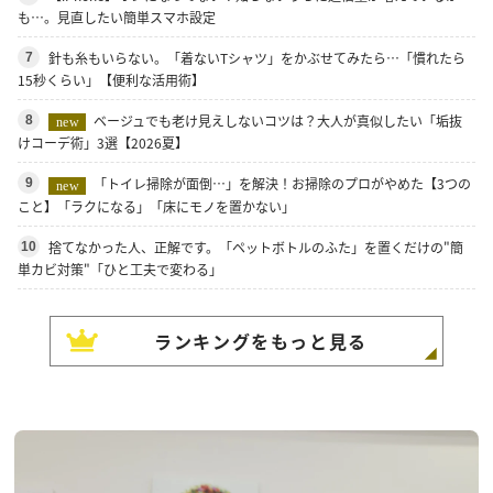
も…。見直したい簡単スマホ設定
針も糸もいらない。「着ないTシャツ」をかぶせてみたら…「慣れたら
7
15秒くらい」【便利な活用術】
ベージュでも老け見えしないコツは？大人が真似したい「垢抜
8
new
けコーデ術」3選【2026夏】
「トイレ掃除が面倒…」を解決！お掃除のプロがやめた【3つの
9
new
こと】「ラクになる」「床にモノを置かない」
捨てなかった人、正解です。「ペットボトルのふた」を置くだけの"簡
10
単カビ対策"「ひと工夫で変わる」
ランキングをもっと見る