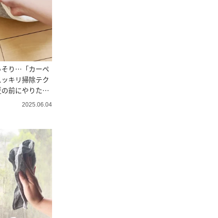
っそり…「カーペ
スッキリ掃除テク
夏の前にやりた
2025.06.04