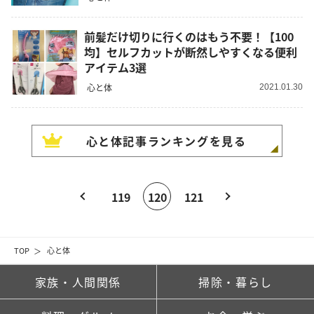
前髪だけ切りに行くのはもう不要！【100
均】セルフカットが断然しやすくなる便利
アイテム3選
心と体
2021.01.30
心と体
記事ランキングを見る
119
120
121
TOP
心と体
家族・人間関係
掃除・暮らし