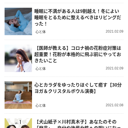
睡眠に不満がある人は9割越え！冬によい
睡眠をとるために整えるべきはリビングだ
った！
心と体
2021.02.09
【医師が教える】コロナ禍の花粉症対策は
超重要！花粉が本格的に飛ぶ前にやってお
きたいこと
心と体
2021.02.09
心とカラダをゆったりほぐして癒す【30分
ヨガ＆クリスタルボウル演奏】
心と体
2021.02.08
【犬山紙子×川村真木子】あなたのその
「発言」、自分や後輩女性への呪いになっ