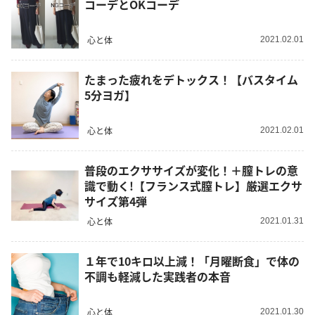
コーデとOKコーデ
心と体
2021.02.01
たまった疲れをデトックス！【バスタイム
5分ヨガ】
心と体
2021.02.01
普段のエクササイズが変化！＋膣トレの意
識で動く!【フランス式膣トレ】厳選エクサ
サイズ第4弾
心と体
2021.01.31
１年で10キロ以上減！「月曜断食」で体の
不調も軽減した実践者の本音
心と体
2021.01.30