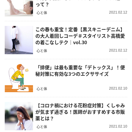
って？
心と体
2021.02.12
この春も重宝！定番【黒スキニーデニム】
の大人着回しコーデ＃スタイリスト高橋愛
の着こなしテク｜vol.30
心と体
2021.02.12
「排便」は最も重要な「デトックス」！便
秘対策に有効な3つのエクササイズ
心と体
2021.02.10
【コロナ禍における花粉症対策】くしゃみ
が気まず過ぎる！医師がおすすめする市販
薬とは？
心と体
2021.02.10