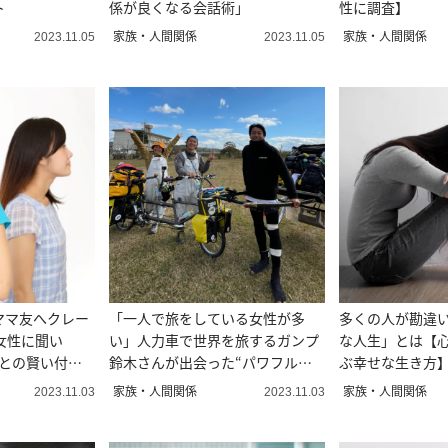
ト
係が良くなる会話術」
性に調査】
家族・人間関係
家族・人間関係
2023.11.05
2023.11.05
ママ友へクレー
「一人で旅をしている女性が多
多くの人が勘違
女性に聞い
い」人力車で世界を旅するガンプ
な人生」とは【
友との賢い付き
鈴木さんが出会った“パワフルな
ぶ幸せな生き方
人々”
家族・人間関係
家族・人間関係
2023.11.03
2023.11.03