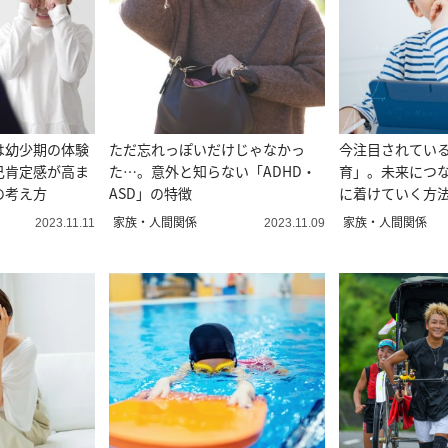
は幼少期の体験
ただ忘れっぽいだけじゃなかっ
今注目されている
己肯定感が高ま
た…。意外と知らない「ADHD・
育」。未来につ
の考え方
ASD」の特徴
に着けていく方
家族・人間関係
家族・人間関係
2023.11.11
2023.11.09