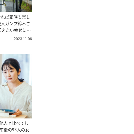
ければ家族も楽し
旅人ガンプ鈴木さ
伝えたい幸せにな
2023.11.06
い他人と比べてし
代前後の93人の女