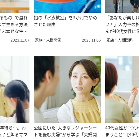
るもの”で溢れ
娘の「水泳教室」を3か月でやめ
「あなたが楽し
べず生きる方法
させた理由
い！」人力車の
学ぶ幸せな生き
んが40代女性に
る考え方
家族・人間関係
家族・人間関係
2023.11.07
2023.11.06
1年待ち…。わ
公園にいた“大きなレジャーシー
40代女性が“つ
も？と焦るママ
トを畳む夫婦”から学ぶ「夫婦関
まうこと"【40