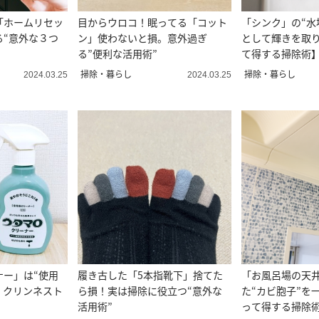
「ホームリセッ
目からウロコ！眠ってる「コット
「シンク」の“水
る“意外な３つ
ン」使わないと損。意外過ぎ
として輝きを取
る”便利な活用術”
て得する掃除術
掃除・暮らし
掃除・暮らし
2024.03.25
2024.03.25
ナー」は“使用
履き古した「5本指靴下」捨てた
「お風呂場の天
。クリンネスト
ら損！実は掃除に役立つ“意外な
た“カビ胞子”を
活用術”
って得する掃除