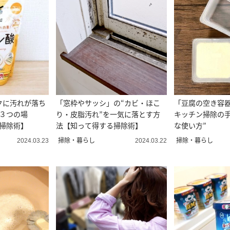
クに汚れが落ち
「窓枠やサッシ」の“カビ・ほこ
「豆腐の空き容
“３つの場
り・皮脂汚れ”を一気に落とす方
キッチン掃除の手
る掃除術】
法【知って得する掃除術】
な使い方”
掃除・暮らし
掃除・暮らし
2024.03.23
2024.03.22