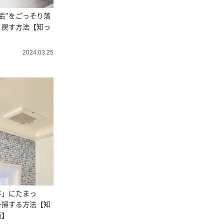
垢”をごっそり落
り戻す方法【知っ
】
2024.03.25
井」にたまっ
一掃する方法【知
術】