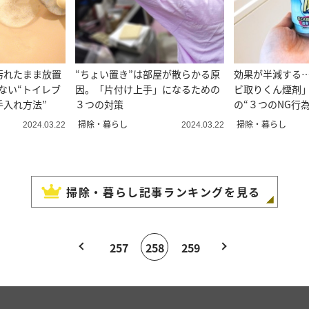
汚れたまま放置
“ちょい置き”は部屋が散らかる原
効果が半減する
ない“トイレブ
因。「片付け上手」になるための
ビ取りくん煙剤
手入れ方法”
３つの対策
の“３つのNG行
掃除・暮らし
掃除・暮らし
2024.03.22
2024.03.22
掃除・暮らし
記事ランキングを見る
257
258
259