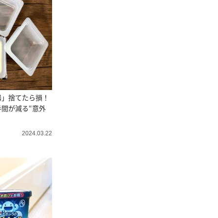
器」捨てたら損！
間が減る“意外
2024.03.22