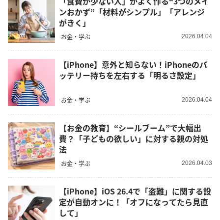
「食費が少ない人」がよく作る“3つのメイ
ンおかず”「材料がシンプル」「アレンジ
がきく」
お金・学ぶ
2026.04.04
【iPhone】意外と知らない！iPhoneのバ
ッテリー持ちを左右する「明るさ設定」
お金・学ぶ
2026.04.04
【お金の教育】“シールブーム”で大幅出
費？「子どもの欲しい」に対する親の対処
法
お金・学ぶ
2026.04.03
【iPhone】iOS 26.4で「盗難」に関する設
定が自動オンに！「オフになってたら見直
して」