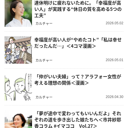
連休明けに疲れないために。「幸福度が高
い人」が実践する“休日の質を高める5つの
工夫”
カルチャー
2026.05.02
幸福度が高い人が“やめたコト”「私は幸せ
だったんだ…」＜4コマ漫画＞
カルチャー
2026.05.01
「仲がいい夫婦」って？アラフォー女性が
考える理想の関係＜漫画＞
カルチャー
2026.04.30
「夢が途中で変わってもいいんだよ」それ
ぞれの道を歩き出した娘たちへ＜市井紗耶
香コラム #イマココ Vol.27＞