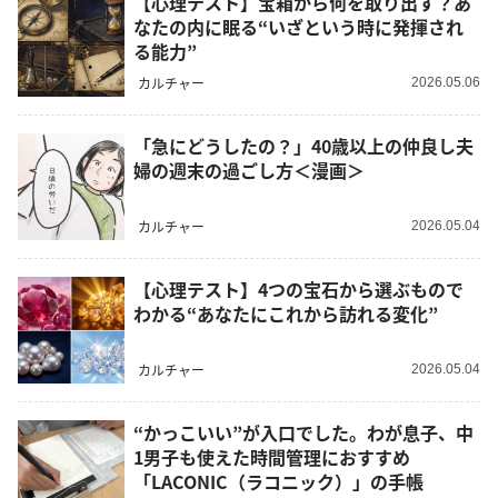
【心理テスト】宝箱から何を取り出す？あ
なたの内に眠る“いざという時に発揮され
る能力”
カルチャー
2026.05.06
「急にどうしたの？」40歳以上の仲良し夫
婦の週末の過ごし方＜漫画＞
カルチャー
2026.05.04
【心理テスト】4つの宝石から選ぶもので
わかる“あなたにこれから訪れる変化”
カルチャー
2026.05.04
“かっこいい”が入口でした。わが息子、中
1男子も使えた時間管理におすすめ
「LACONIC（ラコニック）」の手帳