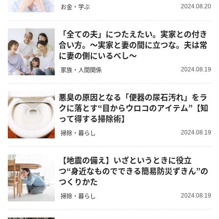
お金・学ぶ
2024.08.20
「全ての夫」につたえたい。実家との付き
合い方。～実家と妻の間に立つな。夫は常
に妻の側にいるべし～
家族・人間関係
2024.08.19
悪臭の原因となる「便器の尿石汚れ」をラ
クに落とす“目からウロコのアイテム”【知
って得する掃除術】
掃除・暮らし
2024.08.19
【地震の備え】いざというときに役立
つ“身近なものでできる簡易防災ずきん”の
つくりかた
掃除・暮らし
2024.08.19