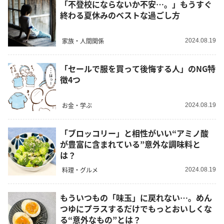
「不登校にならないか不安…。」もうすぐ
終わる夏休みのベストな過ごし方
家族・人間関係
2024.08.19
「セールで服を買って後悔する人」のNG特
徴4つ
お金・学ぶ
2024.08.19
「ブロッコリー」と相性がいい“アミノ酸
が豊富に含まれている”意外な調味料と
は？
料理・グルメ
2024.08.19
もういつもの「味玉」に戻れない…。めん
つゆにプラスするだけでもっとおいしくな
る“意外なもの”とは？