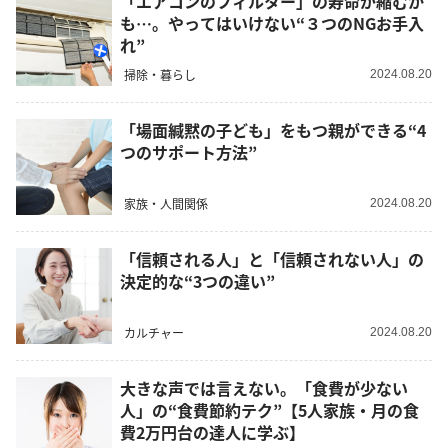
「エアコンのフィルター」の寿命が縮むか
も…。やってはいけない“３つのNGお手入
れ”
掃除・暮らし
2024.08.20
「場面緘黙の子ども」をもつ親ができる“4
つのサポート方法”
家族・人間関係
2024.08.20
「信頼される人」と「信頼されない人」の
決定的な“3つの違い”
カルチャー
2024.08.20
大きな声では言えない。「食費が少ない
人」の“食費節約テク”【5人家族・月の食
費2万円台の達人に学ぶ】