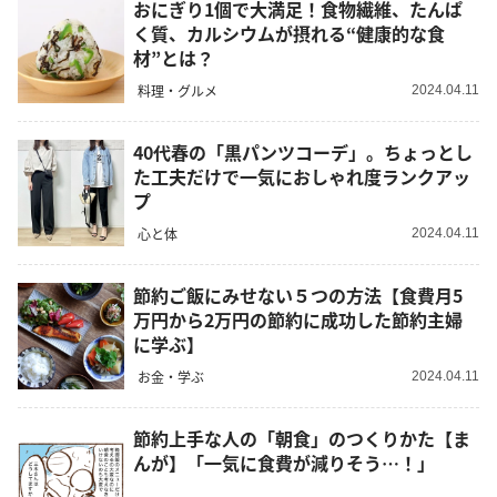
おにぎり1個で大満足！食物繊維、たんぱ
く質、カルシウムが摂れる“健康的な食
材”とは？
料理・グルメ
2024.04.11
40代春の「黒パンツコーデ」。ちょっとし
た工夫だけで一気におしゃれ度ランクアッ
プ
心と体
2024.04.11
節約ご飯にみせない５つの方法【食費月5
万円から2万円の節約に成功した節約主婦
に学ぶ】
お金・学ぶ
2024.04.11
節約上手な人の「朝食」のつくりかた【ま
んが】「一気に食費が減りそう…！」