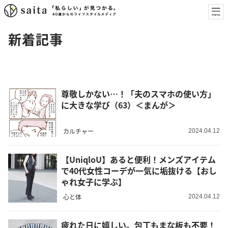
新着記事
尊敬しかない…！「夫のスマホの使い方」
に大きな学び（63）＜まんが＞
カルチャー
2024.04.12
【UniqloU】あると便利！メンズアイテム
で40代女性コーデが一気に垢抜ける【おし
ゃれ女子に学ぶ】
心と体
2024.04.12
疲れた日に嬉しい。包丁もまな板も不要！