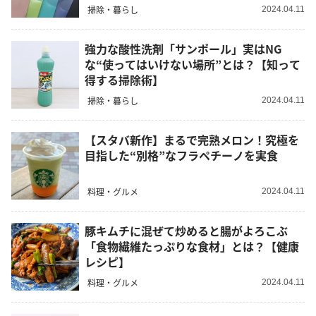
掃除・暮らし
2024.04.11
強力な酸性洗剤「サンポール」実はNG
な“使ってはいけない場所”とは？【知って
得する掃除術】
掃除・暮らし
2024.04.11
【スタバ新作】まるで完熟メロン！究極を
目指した“別格”なフラペチーノを実食
料理・グルメ
2024.04.11
豚キムチに混ぜて炒めると腸がよろこぶ
「食物繊維たっぷりな食材」とは？【健康
レシピ】
料理・グルメ
2024.04.11