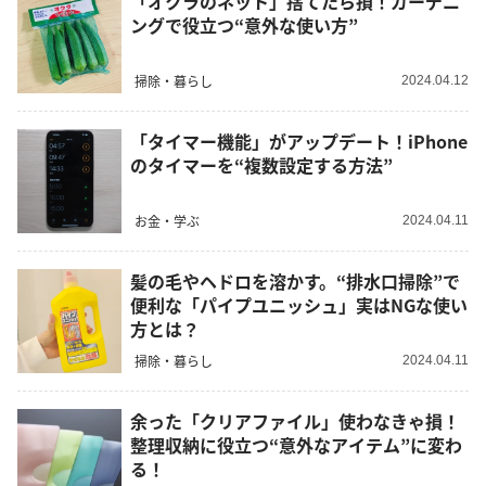
「オクラのネット」捨てたら損！ガーデニ
ングで役立つ“意外な使い方”
掃除・暮らし
2024.04.12
「タイマー機能」がアップデート！iPhone
のタイマーを“複数設定する方法”
お金・学ぶ
2024.04.11
髪の毛やヘドロを溶かす。“排水口掃除”で
便利な「パイプユニッシュ」実はNGな使い
方とは？
掃除・暮らし
2024.04.11
余った「クリアファイル」使わなきゃ損！
整理収納に役立つ“意外なアイテム”に変わ
る！