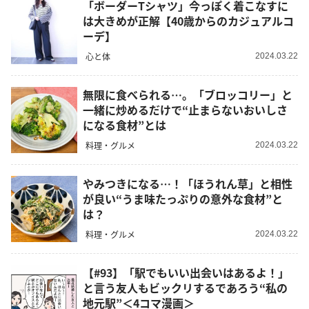
「ボーダーTシャツ」今っぽく着こなすに
は大きめが正解【40歳からのカジュアルコ
ーデ】
心と体
2024.03.22
無限に食べられる…。「ブロッコリー」と
一緒に炒めるだけで“止まらないおいしさ
になる食材”とは
料理・グルメ
2024.03.22
やみつきになる…！「ほうれん草」と相性
が良い“うま味たっぷりの意外な食材”と
は？
料理・グルメ
2024.03.22
【#93】「駅でもいい出会いはあるよ！」
と言う友人もビックリするであろう“私の
地元駅”＜4コマ漫画＞