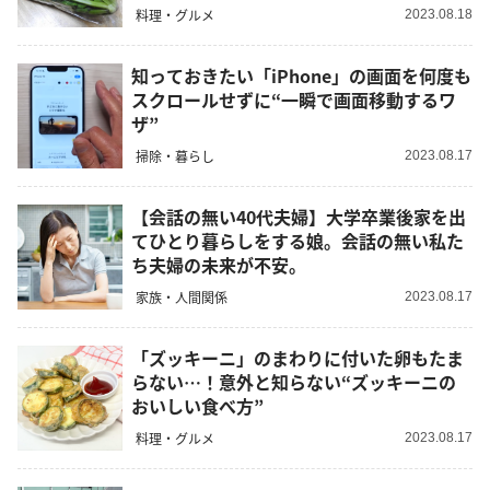
料理・グルメ
2023.08.18
知っておきたい「iPhone」の画面を何度も
スクロールせずに“一瞬で画面移動するワ
ザ”
掃除・暮らし
2023.08.17
【会話の無い40代夫婦】大学卒業後家を出
てひとり暮らしをする娘。会話の無い私た
ち夫婦の未来が不安。
家族・人間関係
2023.08.17
「ズッキーニ」のまわりに付いた卵もたま
らない…！意外と知らない“ズッキーニの
おいしい食べ方”
料理・グルメ
2023.08.17