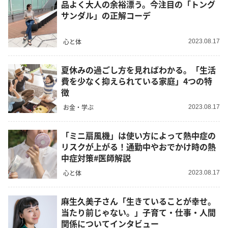
品よく大人の余裕漂う。今注目の「トング
サンダル」の正解コーデ
心と体
2023.08.17
夏休みの過ごし方を見ればわかる。「生活
費を少なく抑えられている家庭」4つの特
徴
お金・学ぶ
2023.08.17
「ミニ扇風機」は使い方によって熱中症の
リスクが上がる！通勤中やおでかけ時の熱
中症対策#医師解説
心と体
2023.08.17
麻生久美子さん「生きていることが幸せ。
当たり前じゃない。」子育て・仕事・人間
関係についてインタビュー