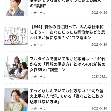
受動的でやる気がなさそうに見える新人
の“裏側”
お金・学ぶ
2023.04.26
【#44】有休の日に限って、みんな仕事忙
しそう…。あなただったら同僚からどう思
われるか気になる？＜4コマ漫画＞
カルチャー
2023.04.19
フルタイムで働いてるけど本当は…！40代
からの「理想の働き方」とは＜40代前後の
女性85人に調査！＞
お金・学ぶ
2023.04.11
ずっと悲しんでいても仕方ない！“切り替
え上手な人”がしている「嫌なことに飲み
込まれない方法」
お金・学ぶ
2023.04.10