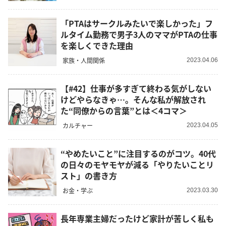
「PTAはサークルみたいで楽しかった」フ
ルタイム勤務で男子3人のママがPTAの仕事
を楽しくできた理由
家族・人間関係
2023.04.06
【#42】仕事が多すぎて終わる気がしない
けどやらなきゃ…。そんな私が解放され
た“同僚からの言葉”とは＜4コマ＞
カルチャー
2023.04.05
“やめたいこと”に注目するのがコツ。40代
の日々のモヤモヤが減る「やりたいことリ
スト」の書き方
お金・学ぶ
2023.03.30
長年専業主婦だったけど家計が苦しく私も