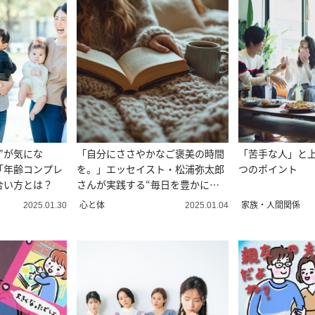
”が気にな
「自分にささやかなご褒美の時間
「苦手な人」と上
「年齢コンプレ
を。」エッセイスト・松浦弥太郎
つのポイント
合い方とは？
さんが実践する“毎日を豊かにす
る習慣”
心と体
家族・人間関係
2025.01.30
2025.01.04