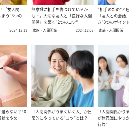
！「友人関
無意識に相手を傷つけているか
“相手のため”と
まう“3つの
も…。大切な友人と「良好な人間
「友人との会話
関係」を築く“2つのコツ”
き“3つのポイント
家族・人間関係
家族・人間関係
2024.12.13
2024.12.09
送らない？40
「人間関係がうまくいく人」が日
「人間関係がう
賀状をやめ
常的にやっている“コツ”とは？
が無意識にやりが
行為”