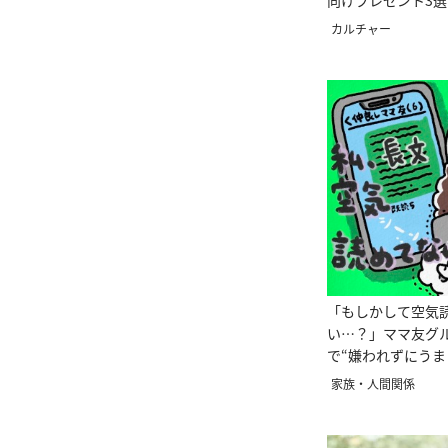
向けプレゼント3選
カルチャー
「もしかして空気
い…？」ママ友グル
で“嫌われずにう
コツ”
家族・人間関係