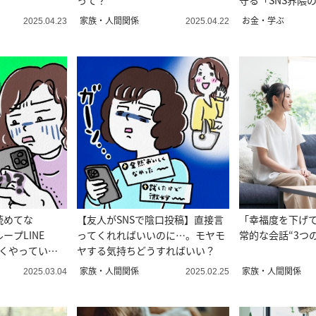
って？
守る「SNS界隈
家族・人間関係
お金・学ぶ
2025.04.23
2025.04.22
読めてな
【友人がSNSで陰口投稿】直接言
「幸福度を下げ
ープLINE
ってくれればいいのに…。モヤモ
常的な会話“3つ
まくやっていく
ヤする気持ちどうすればいい？
家族・人間関係
家族・人間関係
2025.03.04
2025.02.25