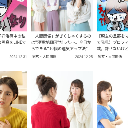
不妊治療中の私
「人間関係」がぎくしゃくするの
【親友の旦那を
写真をLINEで
は“寝室が原因”だった…。今日か
で発見】プロフ
らできる“10個の運気アップ法”
載。許せないけ
き？
家族・人間関係
家族・人間関係
2024.12.31
2024.12.25