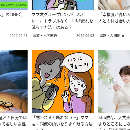
」のLINE会
ママ友グループLINEがしんど
「幸福度が高い
い…。トラブルなく「LINE疲れを
人との付き合い方
減らす方法」はある？
家族・人間関係
家族・人間関係
2025.06.27
2025.06.03
で選ぶ！自分では
「誘われると断れない…」ママ
SNS依存、大丈
って嬉しい女性
友・同僚の誘いをうまく断る方法
よりどころにし