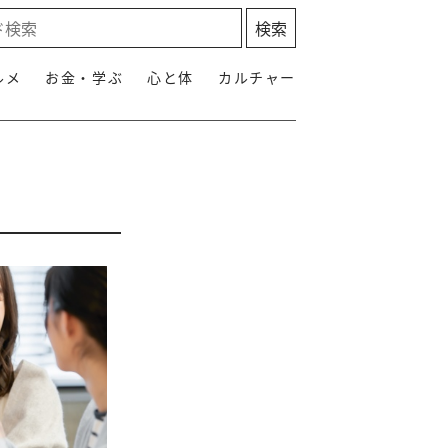
ルメ
お金・学ぶ
心と体
カルチャー