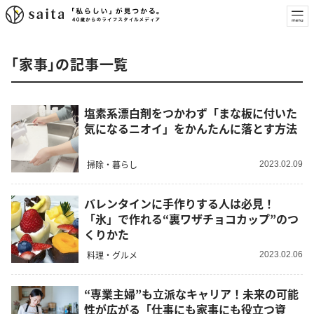
「家事」の記事一覧
塩素系漂白剤をつかわず「まな板に付いた
気になるニオイ」をかんたんに落とす方法
掃除・暮らし
2023.02.09
バレンタインに手作りする人は必見！
「氷」で作れる“裏ワザチョコカップ”のつ
くりかた
料理・グルメ
2023.02.06
“専業主婦”も立派なキャリア！未来の可能
性が広がる「仕事にも家事にも役立つ資