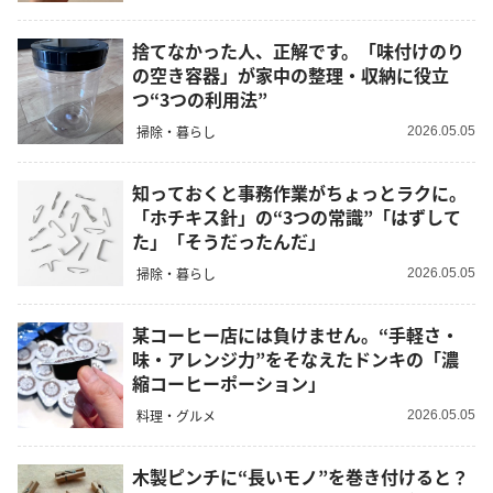
捨てなかった人、正解です。「味付けのり
の空き容器」が家中の整理・収納に役立
つ“3つの利用法”
掃除・暮らし
2026.05.05
知っておくと事務作業がちょっとラクに。
「ホチキス針」の“3つの常識”「はずして
た」「そうだったんだ」
掃除・暮らし
2026.05.05
某コーヒー店には負けません。“手軽さ・
味・アレンジ力”をそなえたドンキの「濃
縮コーヒーポーション」
料理・グルメ
2026.05.05
木製ピンチに“長いモノ”を巻き付けると？