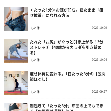
＜たった1分＞お腹が凹む。寝たまま「痩
せ体質」になれる方法
心と体
2023.10.09
たれた「お尻」がぐっと引き上がる！3分
ストレッチ【40歳からカラダを引き締め
る】
心と体
2023.10.04
痩せ体質に変わる。1日たった3分の【股関
節ほぐし】
心と体
2023.09.27
朝起きて「たった3分」布団の上でもでき