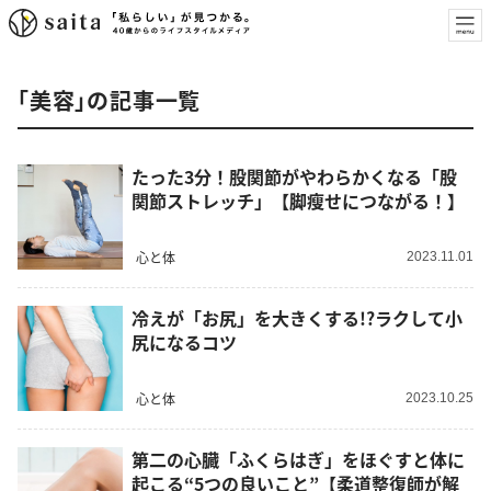
「美容」の記事一覧
たった3分！股関節がやわらかくなる「股
関節ストレッチ」【脚瘦せにつながる！】
心と体
2023.11.01
冷えが「お尻」を大きくする!?ラクして小
尻になるコツ
心と体
2023.10.25
第二の心臓「ふくらはぎ」をほぐすと体に
起こる“5つの良いこと”【柔道整復師が解