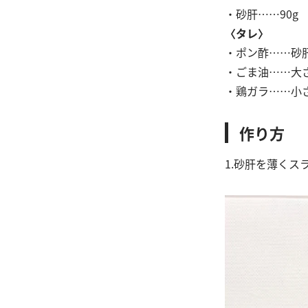
・砂肝……90g
〈タレ〉
・ポン酢……砂
・ごま油……大
・鶏ガラ……小
作り方
1.砂肝を薄くス