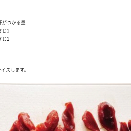
肝がつかる量
さじ1
さじ1
ライスします。