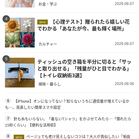
お金・学ぶ
2026.08.07
4
【心理テスト】贈られたら嬉しい花
new
でわかる「あなたが今、最も輝く場所」
カルチャー
2026.08.07
5
ティッシュの空き箱を半分に切ると「サッ
と取り出せる」「残量がひと目でわかる」
【トイレ収納術3選】
掃除・暮らし
2026.08.06
【iPhone】オンになってない？知らないうちに通信量が増えているか
6
も…。見直したい簡単スマホ設定
針も糸もいらない。「着ないTシャツ」をかぶせてみたら…「慣れたら
7
15秒くらい」【便利な活用術】
ベージュでも老け見えしないコツは？大人が真似したい「垢抜
8
new