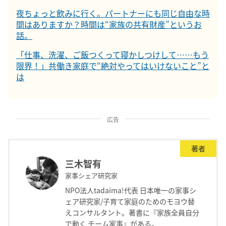
夜ちょっと飲みに行く。パートナーにも同じ自由な時
間はありますか？時間は“家族の共有財産”というお
話。
「仕事、洗濯、ご飯つくって寝かしつけして……もう
限界！」共働き家庭で“絶対やってはいけないこと”と
は
広告
著者
三木智有
家事シェア研究家
NPO法人tadaima!代表 日本唯一の家事シ
ェア研究家/子育て家庭のためのモヨウ替
えコンサルタント。著書に『家族全員自分
で動く チーム家事』がある。