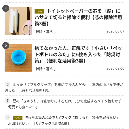
4
トイレットペーパーの芯を「縦」に
new
ハサミで切ると掃除で便利【芯の掃除活用
術3選】
掃除・暮らし
2026.08.07
5
捨てなかった人、正解です！小さい「ペッ
トボトルのふた」に6枚も入った「防災対
策」【便利な活用術3選】
掃除・暮らし
2026.08.06
余った「ダブルクリップ」を車に持ち込んだら…「車内の小さな不便が
6
減った」【意外な活用術3選】
夏の「きゅうり」は乱切りにするだけ。5分で完成するメイン級おかず
7
「何度でも食べたい」
洗った水筒のふたをS字フックに掛けると「場所を取らない」
8
new
「水切れもいい」【S字フック活用術3選】