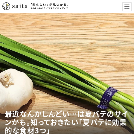
最近なんかしんどい…は夏バテのサイ
ンかも。知っておきたい「夏バテに効果
的な食材3つ」