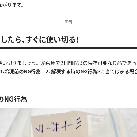
ながります。
広告
したら、すぐに使い切る！
使い切りましょう。冷蔵庫で2日間程度の保存可能な食品であっ
1.
冷凍前のNG行為
2. 解
凍する時のNG行為>
に当てはまる場
。
前のNG行為