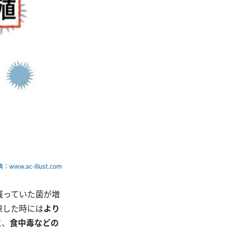
：www.ac-illust.com
残っていた菌が増
凍した時には
より
と、
食中毒などの