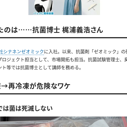
たのは……抗菌博士 梶浦義浩さん
社シナネンゼオミック
に入社。以来、抗菌剤「ゼオミック」の
プロジェクト担当として、市場開拓も担当。抗菌試験管理士、
ント等では抗菌博士として講師を務める。
凍→再冷凍が危険なワケ
では菌は死滅しない