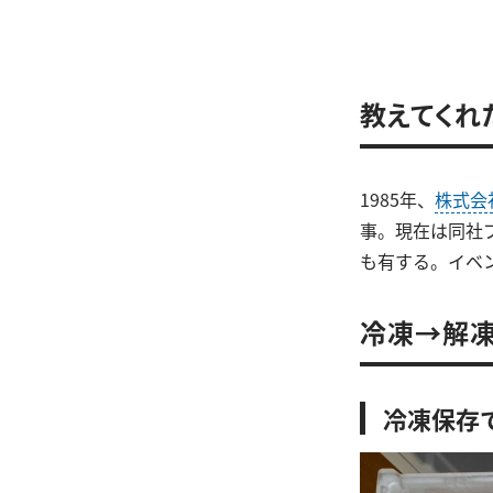
教えてくれ
1985年、
株式会
事。現在は同社
も有する。イベ
冷凍→解
冷凍保存