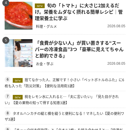
4
旬の「トマト」に大さじ2加えるだ
new
け。栄養をムダなく摂れる簡単レシピ｜管
理栄養士に学ぶ
料理・グルメ
2026.08.05
5
「食費が少ない人」が買い置きする“スー
パーの冷凍食品”3つ「豪華に見えてちゃん
と節約できる」
お金・学ぶ
2026.08.05
捨てなかった人、正解です！小さい「ペットボトルのふた」に6
6
new
枚も入った「防災対策」【便利な活用術3選】
桃をレモン水に入れると…「夫に言いたい」「見た目がきれ
7
new
い」【夏の果物の知って得する知恵3選】
タオルハンカチの縦と横を縫うと便利になる！マネしたい【夏の便利ワ
8
ザ3選】
「チャック付き保存袋」と「タオル2枚」を組み合わせると…「快適だ
9