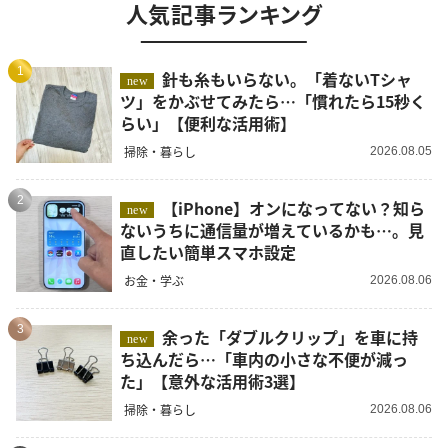
人気記事ランキング
1
針も糸もいらない。「着ないTシャ
new
ツ」をかぶせてみたら…「慣れたら15秒く
らい」【便利な活用術】
掃除・暮らし
2026.08.05
2
【iPhone】オンになってない？知ら
new
ないうちに通信量が増えているかも…。見
直したい簡単スマホ設定
お金・学ぶ
2026.08.06
3
余った「ダブルクリップ」を車に持
new
ち込んだら…「車内の小さな不便が減っ
た」【意外な活用術3選】
掃除・暮らし
2026.08.06