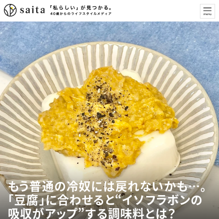
もう普通の冷奴には戻れないかも…。
「豆腐」に合わせると“イソフラボンの
吸収がアップ”する調味料とは？