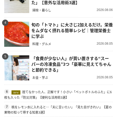
た」【意外な活用術3選】
掃除・暮らし
2026.08.06
4
旬の「トマト」に大さじ2加えるだけ。栄養
をムダなく摂れる簡単レシピ｜管理栄養士
に学ぶ
料理・グルメ
2026.08.05
5
「食費が少ない人」が買い置きする“スー
パーの冷凍食品”3つ「豪華に見えてちゃん
と節約できる」
お金・学ぶ
2026.08.05
捨てなかった人、正解です！小さい「ペットボトルのふた」に6
6
new
枚も入った「防災対策」【便利な活用術3選】
桃をレモン水に入れると…「夫に言いたい」「見た目がきれい」【夏の
7
果物の知って得する知恵3選】