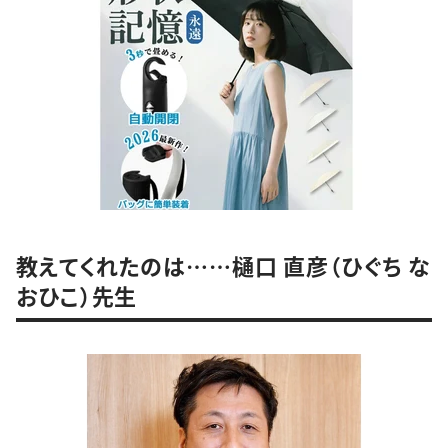
教えてくれたのは……樋口 直彦（ひぐち な
おひこ）先生