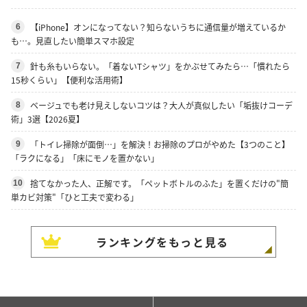
【iPhone】オンになってない？知らないうちに通信量が増えているか
6
も…。見直したい簡単スマホ設定
針も糸もいらない。「着ないTシャツ」をかぶせてみたら…「慣れたら
7
15秒くらい」【便利な活用術】
ベージュでも老け見えしないコツは？大人が真似したい「垢抜けコーデ
8
術」3選【2026夏】
「トイレ掃除が面倒…」を解決！お掃除のプロがやめた【3つのこと】
9
「ラクになる」「床にモノを置かない」
捨てなかった人、正解です。「ペットボトルのふた」を置くだけの"簡
10
単カビ対策"「ひと工夫で変わる」
ランキングをもっと見る