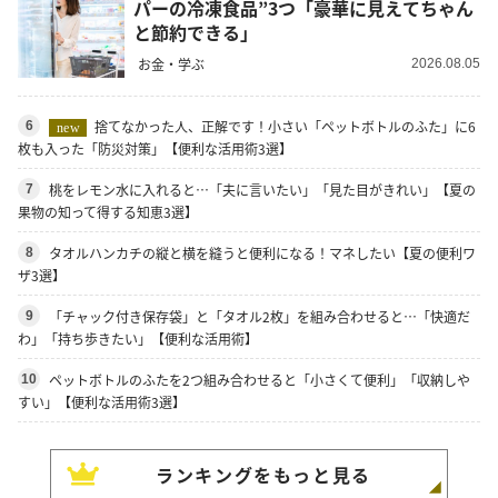
パーの冷凍食品”3つ「豪華に見えてちゃん
と節約できる」
お金・学ぶ
2026.08.05
捨てなかった人、正解です！小さい「ペットボトルのふた」に6
6
new
枚も入った「防災対策」【便利な活用術3選】
桃をレモン水に入れると…「夫に言いたい」「見た目がきれい」【夏の
7
果物の知って得する知恵3選】
タオルハンカチの縦と横を縫うと便利になる！マネしたい【夏の便利ワ
8
ザ3選】
「チャック付き保存袋」と「タオル2枚」を組み合わせると…「快適だ
9
わ」「持ち歩きたい」【便利な活用術】
ペットボトルのふたを2つ組み合わせると「小さくて便利」「収納しや
10
すい」【便利な活用術3選】
ランキングをもっと見る