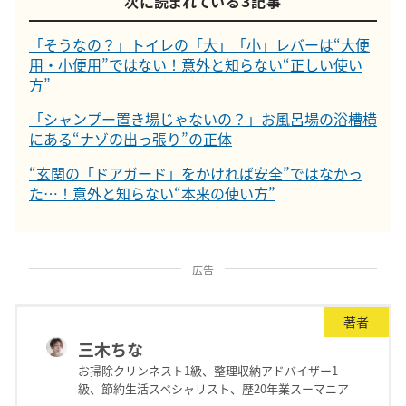
次に読まれている３記事
「そうなの？」トイレの「大」「小」レバーは“大便
用・小便用”ではない！意外と知らない“正しい使い
方”
「シャンプー置き場じゃないの？」お風呂場の浴槽横
にある“ナゾの出っ張り”の正体
“玄関の「ドアガード」をかければ安全”ではなかっ
た…！意外と知らない“本来の使い方”
広告
著者
三木ちな
お掃除クリンネスト1級、整理収納アドバイザー1
級、節約生活スペシャリスト、歴20年業スーマニア