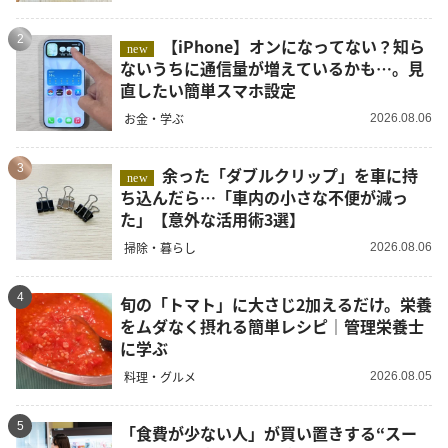
2
【iPhone】オンになってない？知ら
new
ないうちに通信量が増えているかも…。見
直したい簡単スマホ設定
お金・学ぶ
2026.08.06
3
余った「ダブルクリップ」を車に持
new
ち込んだら…「車内の小さな不便が減っ
た」【意外な活用術3選】
掃除・暮らし
2026.08.06
4
旬の「トマト」に大さじ2加えるだけ。栄養
をムダなく摂れる簡単レシピ｜管理栄養士
に学ぶ
料理・グルメ
2026.08.05
5
「食費が少ない人」が買い置きする“スー