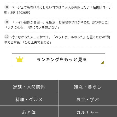
ベージュでも老け見えしないコツは？大人が真似したい「垢抜けコーデ
8
術」3選【2026夏】
「トイレ掃除が面倒…」を解決！お掃除のプロがやめた【3つのこと】
9
「ラクになる」「床にモノを置かない」
捨てなかった人、正解です。「ペットボトルのふた」を置くだけの"簡
10
単カビ対策"「ひと工夫で変わる」
ランキングをもっと見る
家族・人間関係
掃除・暮らし
料理・グルメ
お金・学ぶ
心と体
カルチャー