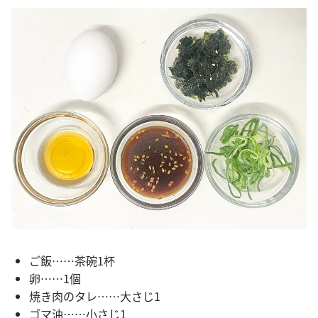
ご飯……茶碗1杯
卵……1個
焼き肉のタレ……大さじ1
ゴマ油……小さじ1