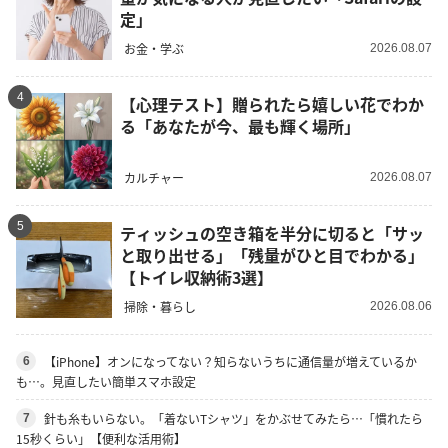
定」
お金・学ぶ
2026.08.07
4
【心理テスト】贈られたら嬉しい花でわか
る「あなたが今、最も輝く場所」
カルチャー
2026.08.07
5
ティッシュの空き箱を半分に切ると「サッ
と取り出せる」「残量がひと目でわかる」
【トイレ収納術3選】
掃除・暮らし
2026.08.06
【iPhone】オンになってない？知らないうちに通信量が増えているか
6
も…。見直したい簡単スマホ設定
針も糸もいらない。「着ないTシャツ」をかぶせてみたら…「慣れたら
7
15秒くらい」【便利な活用術】