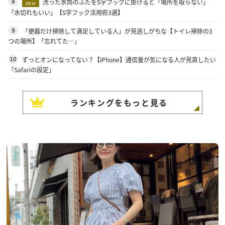
洗った水筒のふたをS字フックに掛けると「場所を取らない」
8
new
「水切れもいい」【S字フック活用術3選】
「便器だけ掃除して満足している人」が見逃しがちな【トイレ掃除の3
9
つの場所】「忘れてた…」
ずっとオンになってない？【iPhone】通信量が気になる人が見直したい
10
「Safariの設定」
ランキングをもっと見る