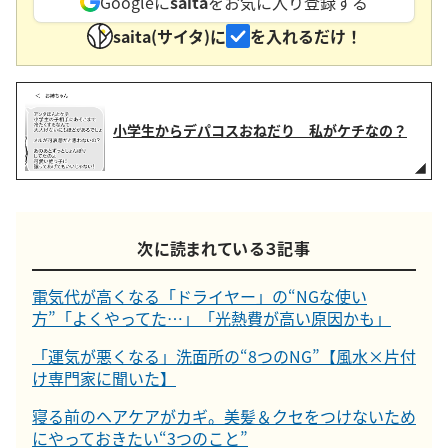
Googleに
saita
をお気に入り登録する
saita(サイタ)に
を入れるだけ！
小学生からデパコスおねだり 私がケチなの？
次に読まれている３記事
電気代が高くなる「ドライヤー」の“NGな使い
方”「よくやってた…」「光熱費が高い原因かも」
「運気が悪くなる」洗面所の“8つのNG”【風水×片付
け専門家に聞いた】
寝る前のヘアケアがカギ。美髪＆クセをつけないため
にやっておきたい“3つのこと”