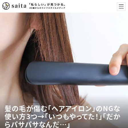
髪の毛が傷む「ヘアアイロン」のNGな
使い方3つ→「いつもやってた！」「だか
らパサパサなんだ…」