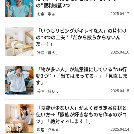
の"便利機能2つ”
お金・学ぶ
2025.04.17
「いつもリビングがキレイな人」の片付け
の“3つの工夫”「だから散らからないん
だ…！」
掃除・暮らし
2025.04.16
「物が多い人」が無意識にしている“NG行
動3つ”→「当てはまってる…」「見直しま
す」
掃除・暮らし
2025.04.15
「食費が少ない人」がよく買う定番食材と
使い方→「家族が好きなものを作るのがコ
ツ」「絶対マネします！」
料理・グルメ
2025.04.14