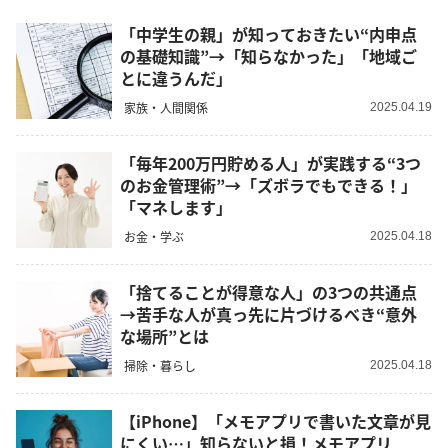
「中学生の親」が知っておきたい“内申点
の基礎知識”→「知らなかった」「地域ご
とに違うんだ」
家族・人間関係
2025.04.19
「毎年200万円貯める人」が実践する“3つ
のお金管理術”→「ズボラでもできる！」
「マネします」
お金・学ぶ
2025.04.18
「捨てることが得意な人」の3つの共通点
→苦手な人が真っ先に片づけるべき“意外
な場所”とは
掃除・暮らし
2025.04.18
【iPhone】「メモアプリで書いた文章が見
にくい…」知らないと損！メモアプリ