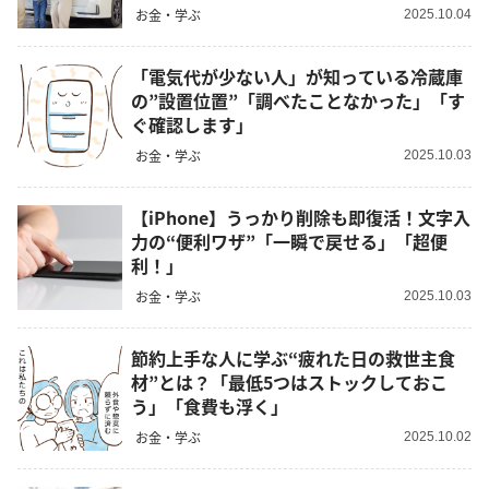
お金・学ぶ
2025.10.04
「電気代が少ない人」が知っている冷蔵庫
の”設置位置”「調べたことなかった」「す
ぐ確認します」
お金・学ぶ
2025.10.03
【iPhone】うっかり削除も即復活！文字入
力の“便利ワザ”「一瞬で戻せる」「超便
利！」
お金・学ぶ
2025.10.03
節約上手な人に学ぶ“疲れた日の救世主食
材”とは？「最低5つはストックしておこ
う」「食費も浮く」
お金・学ぶ
2025.10.02