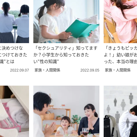
と決めつけな
「セクシュアリティ」知ってます
「きょうもピッ
につけておきた
か？小学生から知っておきた
よ！」幼い娘が
識”とは
い“性の知識”
った、本当の理
家族・人間関係
家族・人間関係
2022.09.07
2022.09.05