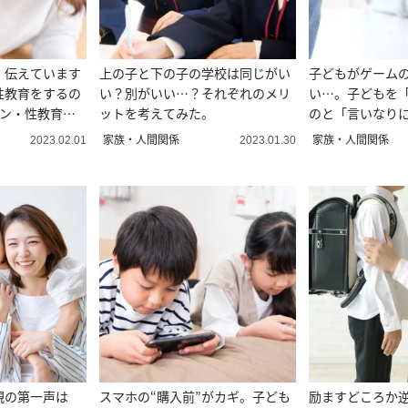
、伝えています
上の子と下の子の学校は同じがい
子どもがゲーム
性教育をするの
い？別がいい…？それぞれのメリ
い…。子どもを
シン・性教育」
ットを考えてみた。
のと「言いなり
違いとは
家族・人間関係
家族・人間関係
2023.02.01
2023.01.30
親の第一声は
スマホの“購入前”がカギ。子ども
励ますどころか