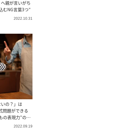
」へ親が言いがち
込むNG言葉3つ”
2022.10.31
ないの？」は
式問題ができる
もの表現力”の鍛
2022.09.19