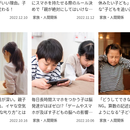
がいい理由。子
にスマホを持たせる際のルール決
休みたい子ども
変わる！
めで「親が絶対にしてはいけない
な“子どもを追い
こと」
家族・人間関係
家族・人間関係
2022.12.10
2022.11.12
奥が深い。親子
毎日長時間スマホをつかう子は脳
「どうしてでき
れ、イヤな空気
発達がほぼゼロ!?「ゲームやスマ
NG。算数の記述
な𠮟り方”とは
ホが及ぼす子どもの脳への影響」
ようになる“子ど
とは
え方
家族・人間関係
家族・人間関係
2022.10.16
2022.10.06