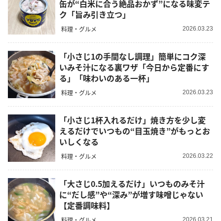
缶が“白米に合う絶品おかず”になる味変テ
ク「旨み引き立つ」
料理・グルメ
2026.03.23
「小さじ1の手間なし調理」簡単にコク深
いみそ汁になる裏ワザ「今日から定番にす
る」「味わいのある一杯」
料理・グルメ
2026.03.23
「小さじ1杯入れるだけ」焼き方を少し変
えるだけでいつもの“目玉焼き”がもっとお
いしくなる
料理・グルメ
2026.03.22
「大さじ0.5加えるだけ」いつものみそ汁
に“だし感”や“深み”が増す味噌じゃない
【定番調味料】
料理・グルメ
2026.03.21