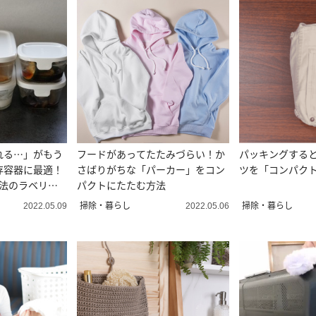
れる…」がもう
フードがあってたたみづらい！か
パッキングする
存容器に最適！
さばりがちな「パーカー」をコン
ツを「コンパク
魔法のラベリン
パクトにたたむ方法
掃除・暮らし
掃除・暮らし
2022.05.09
2022.05.06