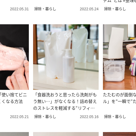
テム”とは #整
厳選
掃除・暮らし
掃除・暮らし
2022.05.31
2022.05.24
「使い捨てビニ
「食器洗おうと思ったら洗剤がも
たたむのが面倒
くくなる方法
う無い…」がなくなる！詰め替え
ル」を"一瞬で”
のストレスを軽減する“リフィル
デー”のススメ
掃除・暮らし
掃除・暮らし
2022.05.21
2022.05.16