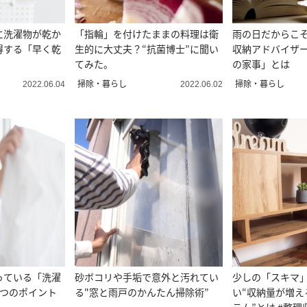
に洗濯物が乾か
「指輪」を付けたままの料理は衛
雨の日だからこ
得する「早く乾
生的に大丈夫？“抗菌博士”に聞い
収納アドバイザー
てみた。
の家事」とは
掃除・暮らし
掃除・暮らし
2022.06.04
2022.06.02
っている「洗濯
砂ボコリや手垢で意外と汚れてい
少しの「スキマ
5つのポイント
る"窓と雨戸のかんたん掃除術”
い“収納量が増え