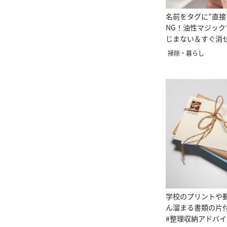
名前をタグに”直接
NG！油性マジッ
じまない＆すぐ消
き方」
掃除・暮らし
学校のプリントや
ん溜まる書類の片
#整理収納アドバ