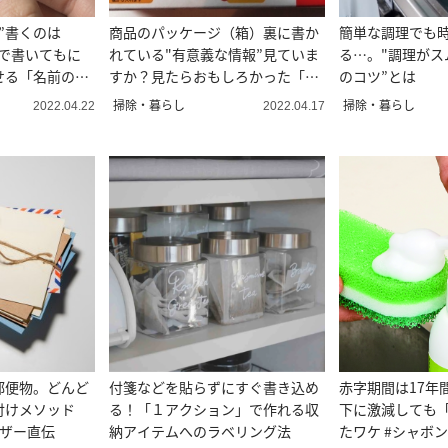
”書くのは
商品のパッケージ（箱）裏に書か
簡単な調理でも
クで書いてもに
れている"有意義な情報”見ていま
る…。"調理がス
せる「名前の書
すか？見たらおもしろかった「箱
のコツ”とは
裏のメッセージ」
掃除・暮らし
掃除・暮らし
2022.04.22
2022.04.17
郵便物。どんど
付箋などを貼らずにすぐ書き込め
赤字期間は17年
付けメソッド
る！「１アクション」で作れる収
下に激減しても
イザー直伝
納アイテムへのラベリング法
たワケ #シャボ