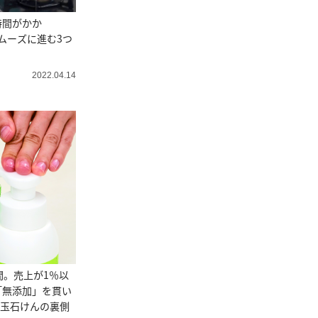
時間がかか
ムーズに進む3つ
2022.04.14
間。売上が1％以
「無添加」を貫い
ン玉石けんの裏側