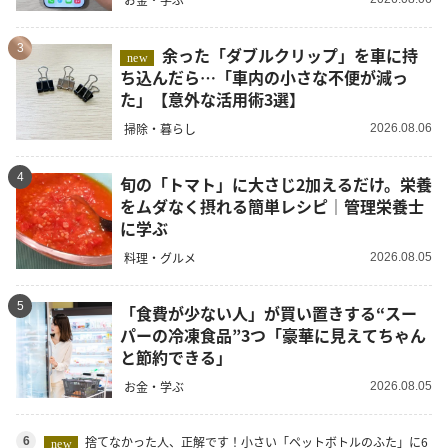
3
余った「ダブルクリップ」を車に持
new
ち込んだら…「車内の小さな不便が減っ
た」【意外な活用術3選】
掃除・暮らし
2026.08.06
4
旬の「トマト」に大さじ2加えるだけ。栄養
をムダなく摂れる簡単レシピ｜管理栄養士
に学ぶ
料理・グルメ
2026.08.05
5
「食費が少ない人」が買い置きする“スー
パーの冷凍食品”3つ「豪華に見えてちゃん
と節約できる」
お金・学ぶ
2026.08.05
捨てなかった人、正解です！小さい「ペットボトルのふた」に6
6
new