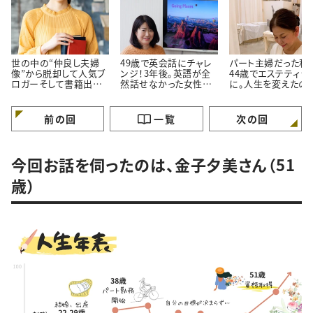
世の中の“仲良し夫婦
49歳で英会話にチャレ
パート主婦だった私
像”から脱却して人気ブ
ンジ！3年後。英語が全
44歳でエステティシ
ロガーそして書籍出
然話せなかった女性に
に。人生を変えたの
版！“人生を変えた考え
起きた“うれしい変化”と
は“事故”と“パート
方”とは
は
3万円”だった
前の回
一覧
次の回
今回お話を伺ったのは、金子夕美さん（51
歳）