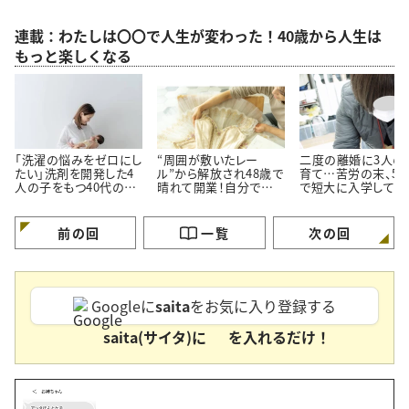
連載：わたしは〇〇で人生が変わった！40歳から人生は
もっと楽しくなる
「洗濯の悩みをゼロにし
“周囲が敷いたレー
二度の離婚に3人の
たい」洗剤を開発した4
ル”から解放され48歳で
育て…苦労の末、50
人の子をもつ40代のマ
晴れて開業！自分で考え
で短大に入学して保
マが語る“後悔しない生
動こう。人生好転物語
士の資格を取得！「
き方”
を掴む」秘訣とは
前の回
一覧
次の回
Googleに
saita
をお気に入り登録する
saita(サイタ)に
を入れるだけ！