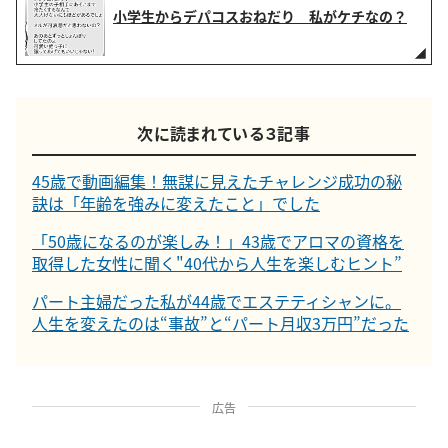
小学生からデパコスおねだり 私がケチなの？
次に読まれている３記事
45歳で動画編集！無謀に見えたチャレンジ成功の秘
訣は「年齢を強みに変えたこと」でした
「50歳になるのが楽しみ！」43歳でアロマの資格を
取得した女性に聞く"40代から人生を楽しむヒント”
パート主婦だった私が44歳でエステティシャンに。
人生を変えたのは“事故”と“パート月収3万円”だった
広告