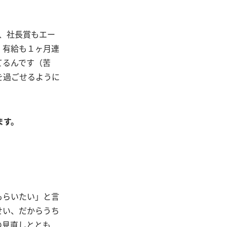
、社長賞もエー
、有給も１ヶ月連
てるんです（苦
を過ごせるように
ます。
もらいたい」と言
せい、だからうち
の見直しととも