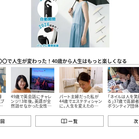
〇〇で人生が変わった！40歳から人生はもっと楽しくなる
婦
49歳で英会話にチャレ
パート主婦だった私が
「ネイルは人を笑
気ブ
ンジ！3年後。英語が全
44歳でエステティシャン
る」37歳で高齢
然話せなかった女性に
に。人生を変えたの
ボランティア団体
え
起きた“うれしい変化”と
は“事故”と“パート月収
上げた松本さんの
は
3万円”だった
好転物語”
の回
一覧
次