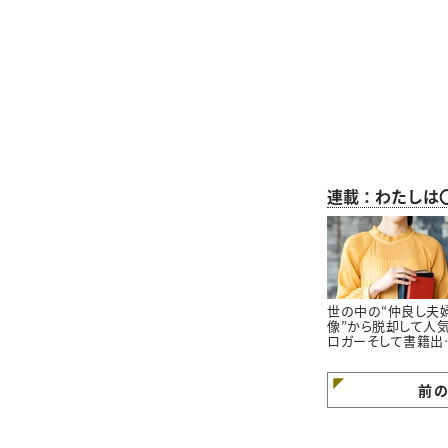
連載：わたしは
世の中の“仲良し夫
像”から脱却して人
ロガーそして書籍出
版！“人生を変えた考
方”とは
前