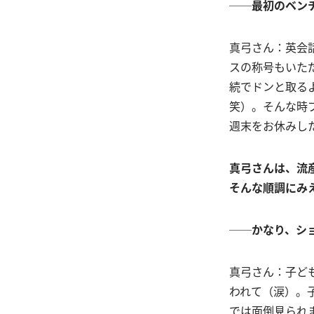
──最初のベン
真弓さん：英会
スの称号もいた
続でドンと取る
笑）。そんな時
週末をお休みし
真弓さんは、流
そんな順調にみ
──か
なり、シ
真弓さん：子ど
われて（涙）。
では面倒見られ