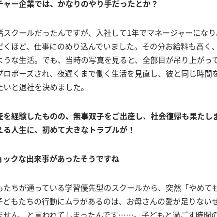
チャー企業では、かなりのやり手だったとか？
話スクールだったんですが、入社して1年でマネージャーになり
だくほど、仕事にのめり込んでいました。その分お給料も高く
ような生活。でも、当時の写真を見ると、全部目が吊り上がっ
プロポーズされ、夜遅くまで働く生活を見直し、彼と同じ時間
たいと退社を決めました。
産を経験したものの、無事双子をご出産し、社会復帰も果たし
える人生に、初めて大きなトラブルが！
ョックな出来事があったそうですね
もたちが通っている学習優先型のスクールから、突然「やめて
子どもたちの行動にムラがあるのは、お母さんの愛が足りない
ません、と言われてしまったんです……。子どもと過ごす時間