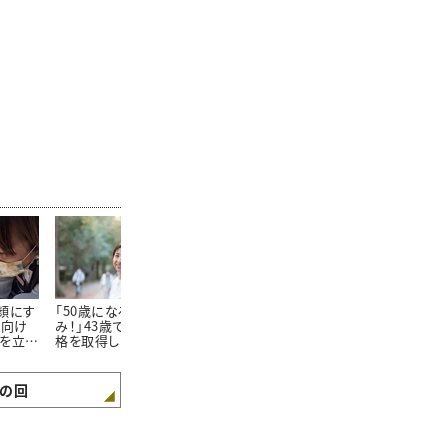
顔にす
「50歳になるのが楽し
パニック障害で寝たきり
一歩ふみだせ
者向け
み！」43歳でアロマの資
だった私を変えてくれた
ケは知人の言
を立ち
格を取得した女性に聞
のは、たまたま
49歳で出会
"人生
く"40代から人生を楽し
YouTubeで見た「ピラテ
彩るお花の世
むヒント”
ィス」だった。
の回