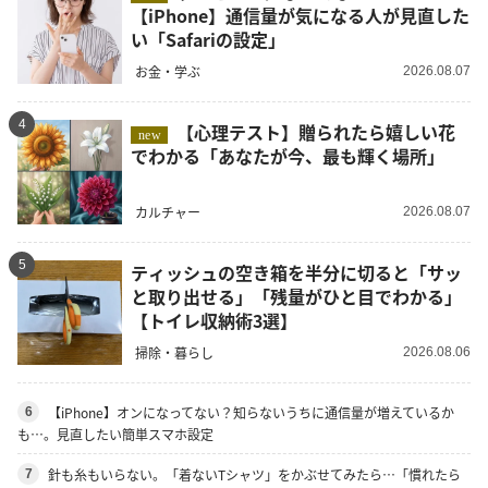
【iPhone】通信量が気になる人が見直した
い「Safariの設定」
お金・学ぶ
2026.08.07
4
【心理テスト】贈られたら嬉しい花
new
でわかる「あなたが今、最も輝く場所」
カルチャー
2026.08.07
5
ティッシュの空き箱を半分に切ると「サッ
と取り出せる」「残量がひと目でわかる」
【トイレ収納術3選】
掃除・暮らし
2026.08.06
【iPhone】オンになってない？知らないうちに通信量が増えているか
6
も…。見直したい簡単スマホ設定
針も糸もいらない。「着ないTシャツ」をかぶせてみたら…「慣れたら
7