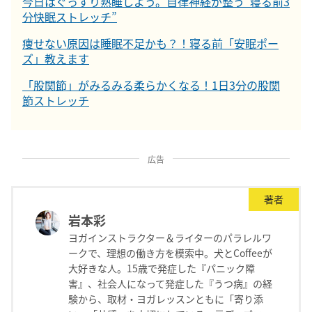
今日はぐっすり熟睡しよう。自律神経が整う"寝る前3
分快眠ストレッチ”
痩せない原因は睡眠不足かも？！寝る前「安眠ポー
ズ」教えます
「股関節」がみるみる柔らかくなる！1日3分の股関
節ストレッチ
広告
著者
岩本彩
ヨガインストラクター＆ライターのパラレルワ
ークで、理想の働き方を模索中。犬とCoffeeが
大好きな人。15歳で発症した『パニック障
害』、社会人になって発症した『うつ病』の経
験から、取材・ヨガレッスンともに「寄り添