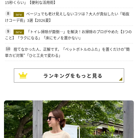
15秒くらい」【便利な活用術】
ベージュでも老け見えしないコツは？大人が真似したい「垢抜
8
new
けコーデ術」3選【2026夏】
「トイレ掃除が面倒…」を解決！お掃除のプロがやめた【3つの
9
new
こと】「ラクになる」「床にモノを置かない」
捨てなかった人、正解です。「ペットボトルのふた」を置くだけの"簡
10
単カビ対策"「ひと工夫で変わる」
ランキングをもっと見る