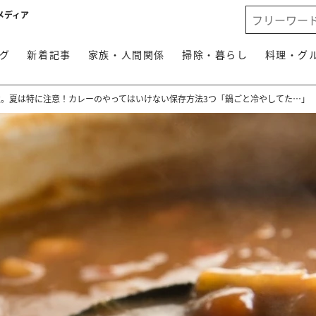
メディア
グ
新着記事
家族・人間関係
掃除・暮らし
料理・グ
穴。夏は特に注意！カレーのやってはいけない保存方法3つ「鍋ごと冷やしてた…」