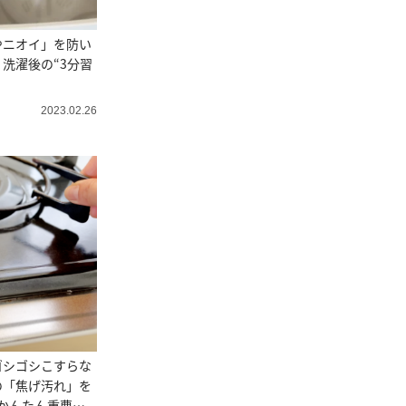
やニオイ」を防い
洗濯後の“3分習
2023.02.26
ゴシゴシこすらな
の「焦げ汚れ」を
かんたん重曹掃