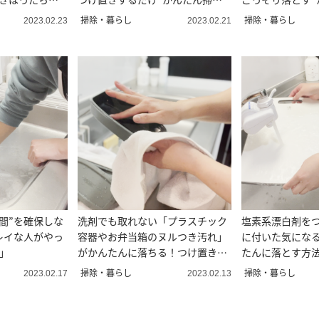
術”
除術”
掃除・暮らし
掃除・暮らし
2023.02.23
2023.02.21
間”を確保しな
洗剤でも取れない「プラスチック
塩素系漂白剤を
レイな人がやっ
容器やお弁当箱のヌルつき汚れ」
に付いた気にな
」
がかんたんに落ちる！つけ置き洗
たんに落とす方
浄術
掃除・暮らし
掃除・暮らし
2023.02.17
2023.02.13