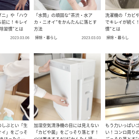
ダニ」や「ハウ
「水筒」の頑固な“茶渋・水ア
洗濯機の「カビ
る前に！キレイ
カ・ニオイ”をかんたんに落とす
でキレイが続く！
除習慣”とは
方法
慣”とは
掃除・暮らし
掃除・暮らし
2023.03.06
2023.03.03
のしぶとい「生
加湿空気清浄機の目には見えない
もう力いっぱい
オイ」をごっそ
「カビや菌」をごっそり落とす！
い！コンロ周り
置きほったらか
つけ置きするだけ“かんたん掃除
ごっそり落とす“