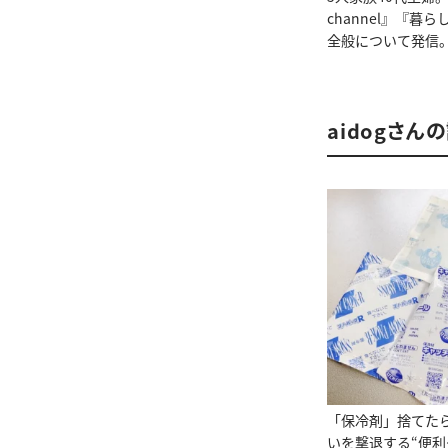
channel』『
全般について発信
aidogさん
「保冷剤」捨てた
いを撃退する“便利