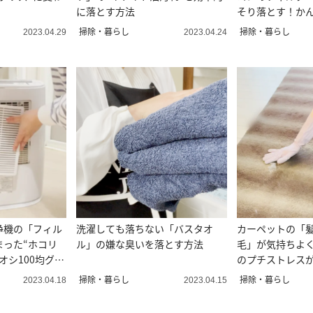
に落とす方法
そり落とす！か
除術
掃除・暮らし
掃除・暮らし
2023.04.29
2023.04.24
浄機の「フィル
洗濯しても落ちない「バスタオ
カーペットの「
まった“ホコリ
ル」の嫌な臭いを落とす方法
毛」が気持ちよ
オシ100均グッ
のプチストレスが
ニック”
掃除・暮らし
掃除・暮らし
2023.04.18
2023.04.15