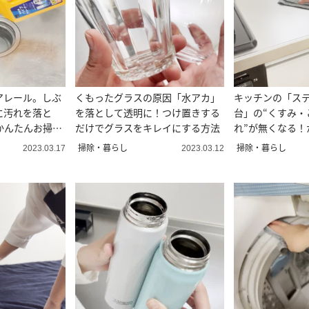
アレール。しぶ
くもったグラスの原因「水アカ」
キッチンの「ス
に汚れを落と
を落として透明に！つけ置きする
台」の“くすみ・
かんたんお掃除
だけでグラスをキレイにする方法
れ”が無くなる！
掃除・暮らし
掃除・暮らし
2023.03.17
2023.03.12