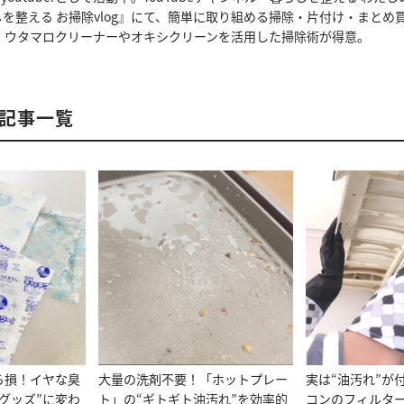
暮らしを整える お掃除vlog』にて、簡単に取り組める掃除・片付け・まと
。ウタマロクリーナーやオキシクリーンを活用した掃除術が得意。
の記事一覧
ら損！イヤな臭
大量の洗剤不要！「ホットプレー
実は“油汚れ”が
グッズ”に変わ
ト」の“ギトギト油汚れ”を効率的
コンのフィルタ