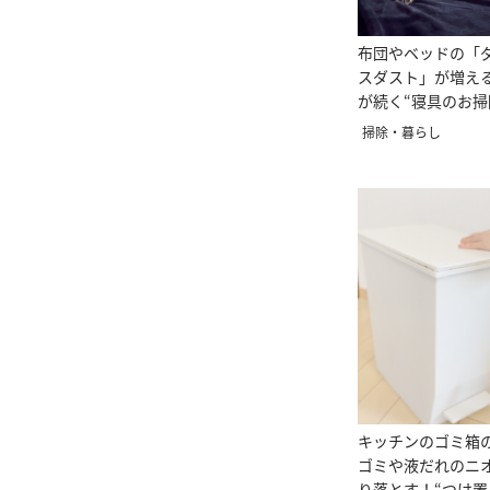
布団やベッドの「
スダスト」が増え
が続く“寝具のお掃
掃除・暮らし
キッチンのゴミ箱
ゴミや液だれのニ
り落とす！“つけ