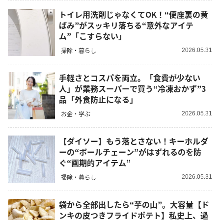
トイレ用洗剤じゃなくてOK！“便座裏の黄
ばみ”がスッキリ落ちる“意外なアイテ
ム”「こすらない」
掃除・暮らし
2026.05.31
手軽さとコスパを両立。「食費が少ない
人」が業務スーパーで買う“冷凍おかず”3
品「外食防止になる」
お金・学ぶ
2026.05.31
【ダイソー】もう落とさない！キーホルダ
ーの“ボールチェーン”がはずれるのを防
ぐ“画期的アイテム”
掃除・暮らし
2026.05.31
袋から全部出したら“芋の山”。大容量【ド
ンキの皮つきフライドポテト】私史上、過