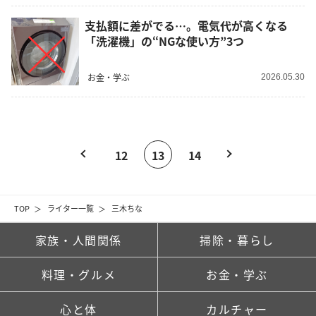
支払額に差がでる…。電気代が高くなる
「洗濯機」の“NGな使い方”3つ
お金・学ぶ
2026.05.30
12
13
14
TOP
ライター一覧
三木ちな
家族・人間関係
掃除・暮らし
料理・グルメ
お金・学ぶ
心と体
カルチャー