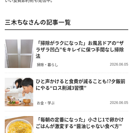
いい食費節約術も発信中。
三木ちなさんの記事一覧
「掃除がラクになった」お風呂ドアの“ザ
ラザラ凹凸”をキレイに保つ手間なし掃除
法
掃除・暮らし
2026.06.05
ひと声かけると食費が減ることも!?夕飯前
にやる“ロス削減3習慣”
お金・学ぶ
2026.06.05
「毎朝の定番になった」小さじ1で卵かけ
ごはんが激変する“醤油じゃない食べ方”